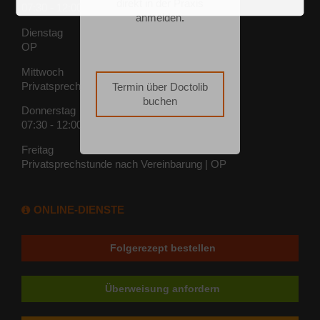
direkt in der Praxis
07:30 - 12:00 | 13:00 - 17:30
anmelden
.
Dienstag
OP
Mittwoch
Privatsprechstunde nach Vereinbarung | OP
Termin über Doctolib
buchen
Donnerstag
07:30 - 12:00 | 13:00 - 15:30
Freitag
Privatsprechstunde nach Vereinbarung | OP
ONLINE-DIENSTE
Folgerezept bestellen
Überweisung anfordern