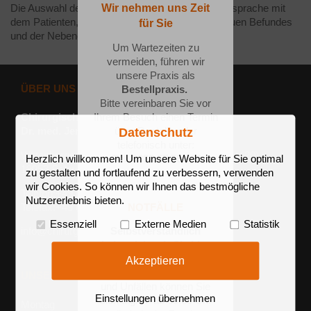
Wir nehmen uns Zeit
Die Auswahl der Operationsmethode erfolgt in Absprache mit
dem Patienten, unter Berücksichtigung des genauen Befundes
für Sie
und der Nebenerkrankungen.
Um Wartezeiten zu
vermeiden, führen wir
unsere Praxis als
ÜBER UNS
Bestellpraxis.
Bitte vereinbaren Sie vor
Ihrem Besuch einen Termin
Chirurgische Praxis
über Doctolib oder
Datenschutz
Dr. med. Jens Iwe
telefonisch unter:
Wittenburger Str 20/22 (Eingang Wittenburger Str 20)
Herzlich willkommen! Um unsere Website für Sie optimal
Tel. 0385 57 56 586
19053 Schwerin
zu gestalten und fortlaufend zu verbessern, verwenden
wir Cookies. So können wir Ihnen das bestmögliche
Telefon:+49 (385) 57 56 586
Nutzererlebnis bieten.
NOTFÄLLE
Telefax:+49 (385) 57 56 587
Essenziell
Externe Medien
Statistik
Selbstverständlich
info@chirurgie-schwerin.de
behandeln wir Sie hier
auch ohne Termin.
Akzeptieren
Bei akuten Beschwerden
UNSERE SPRECHZEITEN
und Unfällen können Sie
Einstellungen übernehmen
sich täglich ab 08:00 Uhr
Montag