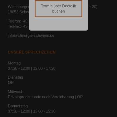
Termin über Doctolib
Wittenburger Str 20/22 (Eingang Wittenburger Str 20)
buchen
19053 Schwerin
Telefon:+49 (385) 57 56 586
Telefax:+49 (385) 57 56 587
info@chirurgie-schwerin.de
UNSERE SPRECHZEITEN
Montag
07:30 - 12:00 | 13:00 - 17:30
Dienstag
OP
Mittwoch
Privatsprechstunde nach Vereinbarung | OP
Donnerstag
07:30 - 12:00 | 13:00 - 15:30