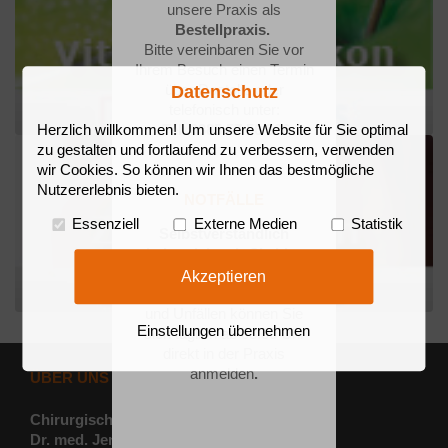
unsere Praxis als
Bestellpraxis.
Bitte vereinbaren Sie vor
Ihrem Besuch einen Termin
über Doctolib oder
Datenschutz
telefonisch unter:
Herzlich willkommen! Um unsere Website für Sie optimal
Tel. 0385 57 56 586
zu gestalten und fortlaufend zu verbessern, verwenden
wir Cookies. So können wir Ihnen das bestmögliche
Nutzererlebnis bieten.
NOTFÄLLE
Essenziell
Externe Medien
Statistik
Selbstverständlich
behandeln wir Sie hier
auch ohne Termin.
Akzeptieren
Bei akuten Beschwerden
und Unfällen können Sie
Einstellungen übernehmen
sich täglich ab 08:00 Uhr
direkt in der Praxis
anmelden
.
ÜBER UNS
Chirurgische Praxis
Dr. med. Jens Iwe